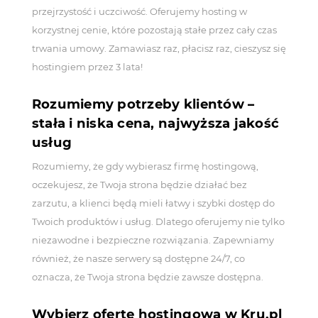
przejrzystość i uczciwość. Oferujemy hosting w
korzystnej cenie, które pozostają stałe przez cały czas
trwania umowy. Zamawiasz raz, płacisz raz, cieszysz się
hostingiem przez 3 lata!
Rozumiemy potrzeby klientów –
stała i niska cena, najwyższa jakość
usług
Rozumiemy, że gdy wybierasz firmę hostingową,
oczekujesz, że Twoja strona będzie działać bez
zarzutu, a klienci będą mieli łatwy i szybki dostęp do
Twoich produktów i usług. Dlatego oferujemy nie tylko
niezawodne i bezpieczne rozwiązania. Zapewniamy
również, że nasze serwery są dostępne 24/7, co
oznacza, że Twoja strona będzie zawsze dostępna.
Wybierz ofertę hostingową w Kru.pl