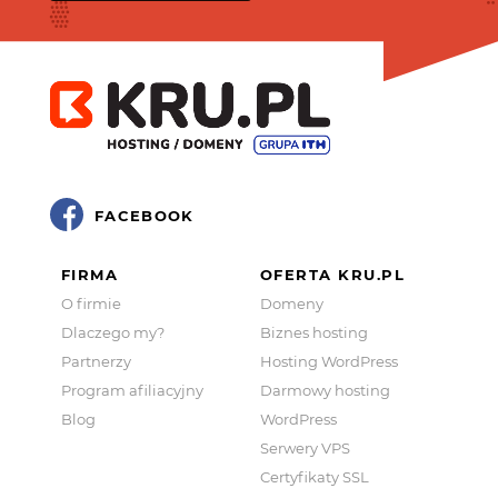
FACEBOOK
FIRMA
OFERTA KRU.PL
O firmie
Domeny
Dlaczego my?
Biznes hosting
Partnerzy
Hosting WordPress
Program afiliacyjny
Darmowy hosting
Blog
WordPress
Serwery VPS
Certyfikaty SSL