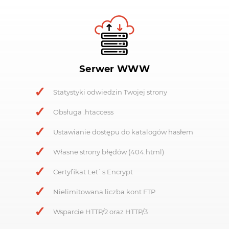
Serwer WWW
Statystyki odwiedzin Twojej strony
Obsługa .htaccess
Ustawianie dostępu do katalogów hasłem
Własne strony błędów (404.html)
Certyfikat Let`s Encrypt
Nielimitowana liczba kont FTP
Wsparcie HTTP/2 oraz HTTP/3