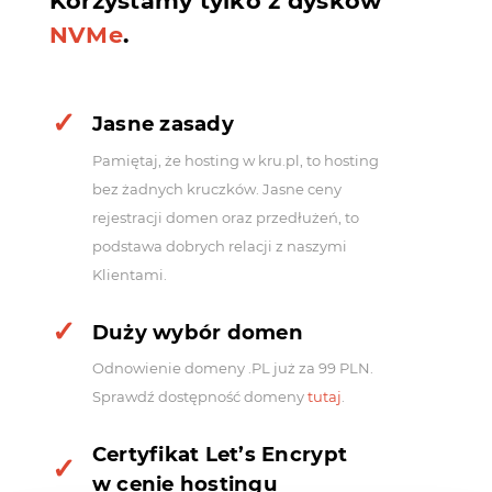
Korzystamy tylko z dysków
NVMe
.
Jasne zasady
Pamiętaj, że hosting w kru.pl, to hosting
bez żadnych kruczków. Jasne ceny
rejestracji domen oraz przedłużeń, to
podstawa dobrych relacji z naszymi
Klientami.
Duży wybór domen
Odnowienie domeny .PL już za 99 PLN.
Sprawdź dostępność domeny
tutaj
.
Certyfikat Let’s Encrypt
w cenie hostingu