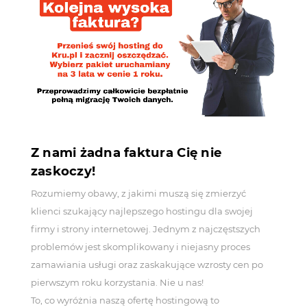
Z nami żadna faktura Cię nie
zaskoczy!
Rozumiemy obawy, z jakimi muszą się zmierzyć
klienci szukający najlepszego hostingu dla swojej
firmy i strony internetowej. Jednym z najczęstszych
problemów jest skomplikowany i niejasny proces
zamawiania usługi oraz zaskakujące wzrosty cen po
pierwszym roku korzystania. Nie u nas!
To, co wyróżnia naszą ofertę hostingową to