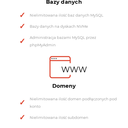
Bazy danych
Nielimitowana ilość baz danych MySQL
Bazy danych na dyskach NVMe
Administracja bazami MySQL przez
phpMyAdmin
WWW
Domeny
Nielimitowana ilość domen podłączonych pod
konto
Nielimitowana ilość subdomen