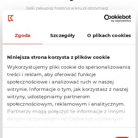
Jeśli zakupisz hosting w kru.pl otrzymasz
całkowicie za darmo certyfikat Let’s
Encrypt.
Zgoda
Szczegóły
O plikach cookies
GDPR (RODO)
Nasza firma działa całkowicie zgodnie z
Niniejsza strona korzysta z plików cookie
nowymi przepisami RODO, a umowa
generowana jest dla Ciebie
Wykorzystujemy pliki cookie do spersonalizowania
treści i reklam, aby oferować funkcje
automatycznie. Nie musisz przejmować
społecznościowe i analizować ruch w naszej
się papierkową robotą.
witrynie. Informacje o tym, jak korzystasz z naszej
witryny, udostępniamy partnerom
Monitoring serwera
społecznościowym, reklamowym i analitycznym.
za darmo
Partnerzy mogą połączyć te informacje z innymi
Kolejny prezent dla Ciebie to darmowe
danymi otrzymanymi od Ciebie lub uzyskanymi
narzędzie do monitoringu działania
podczas korzystania z ich usług.
serwera.
Wybór