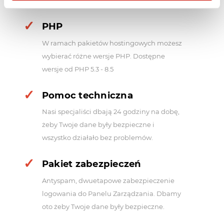
tylko wielkość konta hostingowego.
PHP
W ramach pakietów hostingowych możesz
wybierać różne wersje PHP. Dostępne
wersje od PHP 5.3 - 8.5
Pomoc techniczna
Nasi specjaliści dbają 24 godziny na dobę,
żeby Twoje dane były bezpieczne i
wszystko działało bez problemów.
Pakiet zabezpieczeń
Antyspam, dwuetapowe zabezpieczenie
logowania do Panelu Zarządzania. Dbamy
oto żeby Twoje dane były bezpieczne.