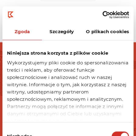
Zgoda
Szczegóły
O plikach cookies
Niniejsza strona korzysta z plików cookie
Wykorzystujemy pliki cookie do spersonalizowania
Masz pytania?
treści i reklam, aby oferować funkcje
Napisz do nas!
społecznościowe i analizować ruch w naszej
Chętnie odpowiemy.
witrynie. Informacje o tym, jak korzystasz z naszej
witryny, udostępniamy partnerom
społecznościowym, reklamowym i analitycznym.
BOK@KRU.PL
12 263 33 33
Partnerzy mogą połączyć te informacje z innymi
danymi otrzymanymi od Ciebie lub uzyskanymi
podczas korzystania z ich usług.
SZYBKI KONTAKT
Wybór