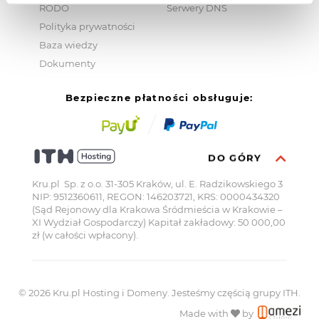
RODO
Serwery DNS
Polityka prywatności
Baza wiedzy
Dokumenty
Bezpieczne płatności obsługuje:
DO GÓRY
Kru.pl Sp. z o.o. 31-305 Kraków, ul. E. Radzikowskiego 3
NIP: 9512360611, REGON: 146203721, KRS: 0000434320
(Sąd Rejonowy dla Krakowa Śródmieścia w Krakowie –
XI Wydział Gospodarczy) Kapitał zakładowy: 50 000,00
zł (w całości wpłacony).
© 2026 Kru.pl Hosting i Domeny.
Jesteśmy częścią grupy ITH.
Made with
by