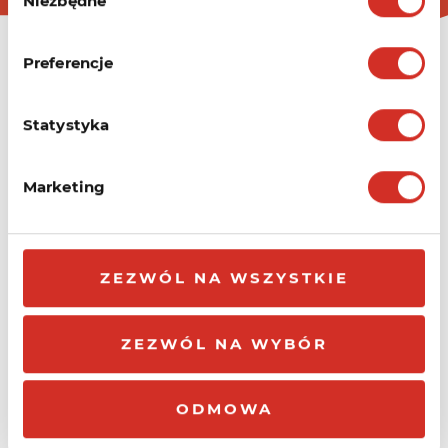
Niezbędne
zgody
Preferencje
Statystyka
FACEBOOK
Marketing
FIRMA
OFERTA KRU.PL
O firmie
Domeny
ZEZWÓL NA WSZYSTKIE
Dlaczego my?
Biznes hosting
Partnerzy
Hosting WordPress
Program afiliacyjny
Darmowy hosting
ZEZWÓL NA WYBÓR
Blog
WordPress
Serwery VPS
Certyfikaty SSL
ODMOWA
POMOC
Monitoring WWW