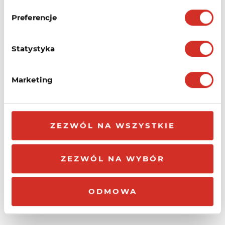
do nich podatek VAT).
Preferencje
Statystyka
Zobacz pełny cennik utrzymania,
rejestracji i transferu domen w
Marketing
Kru.pl
ZOBACZ
ZEZWÓL NA WSZYSTKIE
ZEZWÓL NA WYBÓR
ODMOWA
DNS