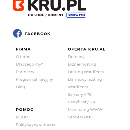
FACEBOOK
FIRMA
OFERTA KRU.PL
O firmie
Domeny
Dlaczego my?
Biznes hosting
Partnerzy
Hosting WordPress
Program afiliacyjny
Darmowy hosting
Blog
WordPress
Serwery VPS
Certyfikaty SSL
POMOC
Monitoring WWW
RODO
Serwery DNS
Polityka prywatności