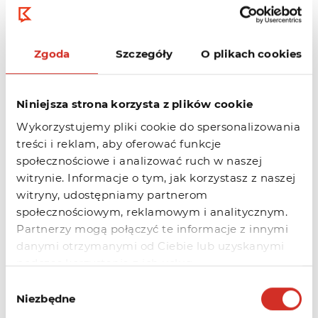
Transfer
Zgoda
Szczegóły
O plikach cookies
przedłuża
.com
120.00zł
ważność
domeny o rok
Niniejsza strona korzysta z plików cookie
Wykorzystujemy pliki cookie do spersonalizowania
Transfer
treści i reklam, aby oferować funkcje
przedłuża
.net
120.00zł
społecznościowe i analizować ruch w naszej
ważność
witrynie. Informacje o tym, jak korzystasz z naszej
domeny o rok
witryny, udostępniamy partnerom
społecznościowym, reklamowym i analitycznym.
Partnerzy mogą połączyć te informacje z innymi
Transfer
danymi otrzymanymi od Ciebie lub uzyskanymi
przedłuża
.org
120.00zł
podczas korzystania z ich usług.
ważność
domeny o rok
Wybór
Niezbędne
zgody
Wszystkie podane ceny to ceny netto (należy doliczyć