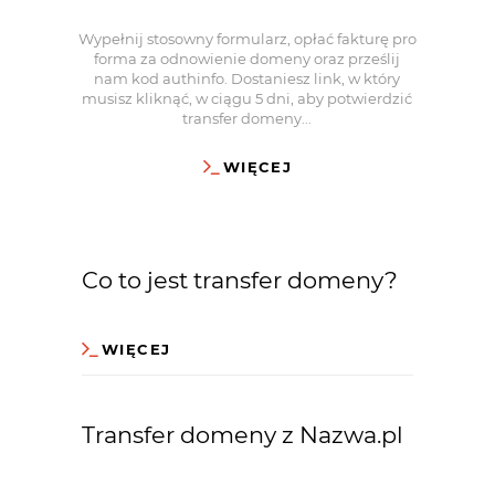
Wypełnij stosowny formularz, opłać fakturę pro
forma za odnowienie domeny oraz prześlij
nam kod authinfo. Dostaniesz link, w który
musisz kliknąć, w ciągu 5 dni, aby potwierdzić
transfer domeny...
WIĘCEJ
Co to jest transfer domeny?
WIĘCEJ
Transfer domeny z Nazwa.pl