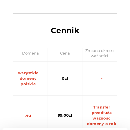
Cennik
Zmiana okresu
Domena
Cena
ważności
wszystkie
domeny
0zł
-
polskie
Transfer
przedłuża
.eu
99.00zł
ważność
domeny o rok