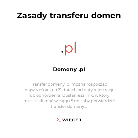
Zasady transferu domen
.
pl
Domeny .pl
Transfer domeny .pl można rozpocząć
najwcześniej po 21 dniach od daty rejestracji
lub odnowienia. Dostaniesz link, w który
musisz kliknąć w ciągu 5 dni, aby potwierdzić
transfer domeny...
WIĘCEJ