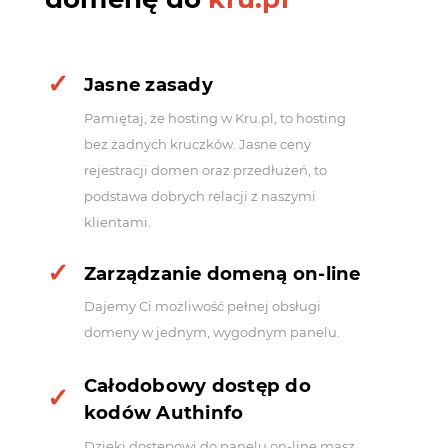
Jasne zasady
Pamiętaj, że hosting w Kru.pl, to hosting
bez żadnych kruczków. Jasne ceny
rejestracji domen oraz przedłużeń, to
podstawa dobrych relacji z naszymi
klientami.
Zarządzanie domeną on-line
Dajemy Ci możliwość pełnej obsługi
domeny w jednym, wygodnym panelu.
Całodobowy dostęp do
kodów Authinfo
Dzięki dostępowi do panelu on-line masz