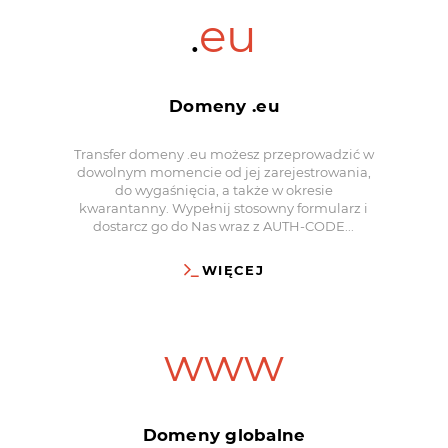
.
eu
Domeny .eu
Transfer domeny .eu możesz przeprowadzić w
dowolnym momencie od jej zarejestrowania,
do wygaśnięcia, a także w okresie
kwarantanny. Wypełnij stosowny formularz i
dostarcz go do Nas wraz z AUTH-CODE...
WIĘCEJ
www
Domeny globalne