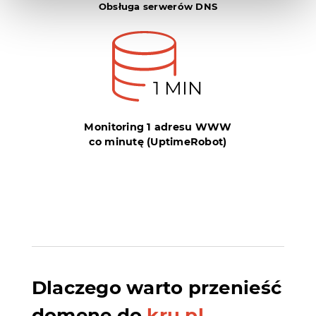
Obsługa serwerów DNS
1 MIN
Monitoring 1 adresu WWW
co minutę (UptimeRobot)
Dlaczego warto przenieść
domenę do
kru.pl