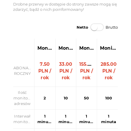
Drobne przerwy w dostępie do strony zawsze mogą się
zdarzyć, bądź o nich poinformowany!
Netto
Brutto
Monitor
2
Monitor
10
Monitor
50
Monitor
100
7.50
33.00
155.00
285.00
ABONAMENT
PLN
/
PLN
/
PLN
/
PLN
/
ROCZNY
rok
rok
rok
rok
Ilość
monitorowanych
2
10
50
100
adresów
Interwał
1
1
1
1
monitoringu
minuta
minuta
minuta
minuta