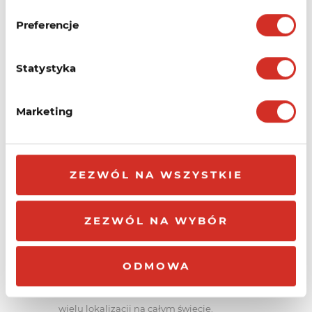
Wielofunkcyjność
Preferencje
Sprawdzaj: HTTP(s), PING, port, słowa
kluczowe dla swojej strony internetowej.
Statystyka
Informacje
Marketing
Bądź poinformowany o przerwie w działaniu
swoich zasobów. Informacje wysyłane są na
adres e-mail.
ZEZWÓL NA WSZYSTKIE
Status strony
Sprawdzaj poziomy Uptime/Downtime i
ZEZWÓL NA WYBÓR
czas odpowiedzi serwera.
Wiele lokalizacji
ODMOWA
Weryfikuj dostępność swoich serwerów z
wielu lokalizacji na całym świecie.