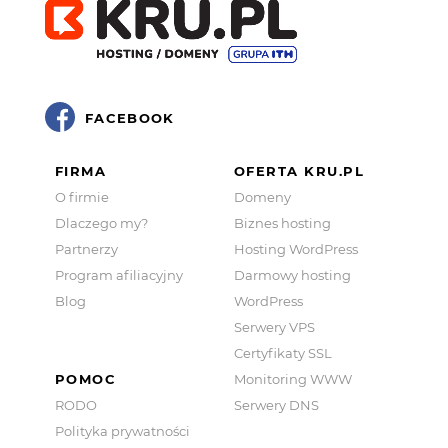
FACEBOOK
FIRMA
OFERTA KRU.PL
O firmie
Domeny
Dlaczego my?
Biznes hosting
Partnerzy
Hosting WordPress
Program afiliacyjny
Darmowy hosting
Blog
WordPress
Serwery VPS
Certyfikaty SSL
POMOC
Monitoring WWW
RODO
Serwery DNS
Polityka prywatności