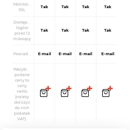
Monitoring
Tak
Tak
Tak
Tak
SSL
Dostępność
logów
Tak
Tak
Tak
Tak
przez 12
miesięcy
Powiadomienia
E-mail
E-mail
E-mail
E-mail
Wszystkie
podane
ceny to
ceny
netto
(należy
doliczyć
do nich
podatek
VAT).