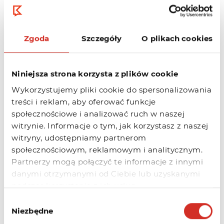
Dla każdej zarejestrowanej w
kru.pl
Zgoda
Szczegóły
O plikach cookies
domeny oferujemy monitoring
serwera całkowicie
za darmo!
Niniejsza strona korzysta z plików cookie
Wykorzystujemy pliki cookie do spersonalizowania
PRZEJDŹ DO REJESTRACJI DOMENY
treści i reklam, aby oferować funkcje
społecznościowe i analizować ruch w naszej
witrynie. Informacje o tym, jak korzystasz z naszej
witryny, udostępniamy partnerom
społecznościowym, reklamowym i analitycznym.
Partnerzy mogą połączyć te informacje z innymi
Najważniejsze funkcje
danymi otrzymanymi od Ciebie lub uzyskanymi
podczas korzystania z ich usług.
monitoringu Kru.pl
Wybór
Niezbędne
zgody