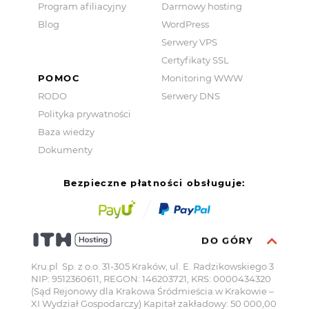
Program afiliacyjny
Darmowy hosting
Blog
WordPress
Serwery VPS
Certyfikaty SSL
POMOC
Monitoring WWW
RODO
Serwery DNS
Polityka prywatności
Baza wiedzy
Dokumenty
Bezpieczne płatności obsługuje:
DO GÓRY
Kru.pl Sp. z o.o. 31-305 Kraków, ul. E. Radzikowskiego 3
NIP: 9512360611, REGON: 146203721, KRS: 0000434320
(Sąd Rejonowy dla Krakowa Śródmieścia w Krakowie –
XI Wydział Gospodarczy) Kapitał zakładowy: 50 000,00