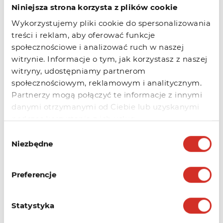
Niniejsza strona korzysta z plików cookie
Wykorzystujemy pliki cookie do spersonalizowania
treści i reklam, aby oferować funkcje
społecznościowe i analizować ruch w naszej
witrynie. Informacje o tym, jak korzystasz z naszej
witryny, udostępniamy partnerom
społecznościowym, reklamowym i analitycznym.
Partnerzy mogą połączyć te informacje z innymi
danymi otrzymanymi od Ciebie lub uzyskanymi
podczas korzystania z ich usług.
Wybór
Niezbędne
zgody
Wybieramy pozycję
Po wybraniu tej
Cesja.
pozycji pojawi nam się cały formularz, który
Preferencje
będziemy musieli uzupełnić danymi na
kogo chcemy wykonać cesje domeny.
Statystyka
Należy jednak pamiętać, że cesję możemy