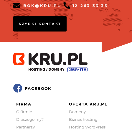
BOK@KRU.PL
12 263 33 33
SZYBKI KONTAKT
FACEBOOK
FIRMA
OFERTA KRU.PL
O firmie
Domeny
Dlaczego my?
Biznes hosting
Partnerzy
Hosting WordPress