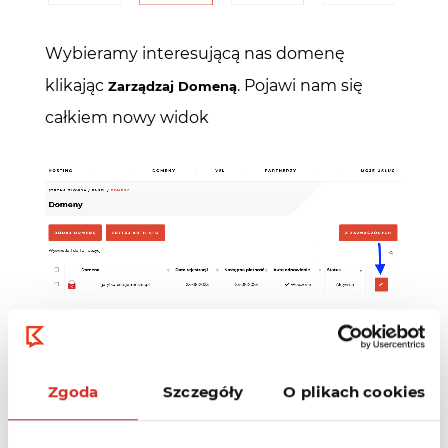
Wybieramy interesującą nas domenę
klikając
. Pojawi nam się
Zarządzaj Domeną
całkiem nowy widok
Po wybraniu opcji
pojawi
Zarządzanie domeną
nam się cały widok z informacjami
Zgoda
Szczegóły
O plikach cookies
dotyczącymi naszej domeny, dla której
chcemy wykonać operację cesji.