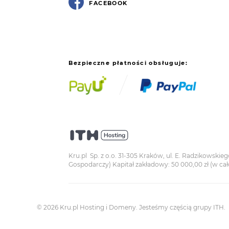
FACEBOOK
Bezpieczne płatności obsługuje:
Kru.pl Sp. z o.o. 31-305 Kraków, ul. E. Radzikowsk
Gospodarczy) Kapitał zakładowy: 50 000,00 zł (w cał
© 2026 Kru.pl Hosting i Domeny.
Jesteśmy częścią grupy ITH.