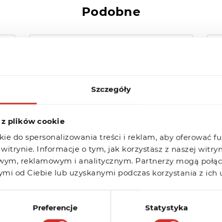
Podobne
Zmieniłem dane
abonenta. Kiedy zmiana
będzie widoczna w bazie
Szczegóły
WHOIS?
Wprowadzone zmiany w bazie WHOIS
 z plików cookie
aktualizowane są z opóźnieniem. Jeżeli
ie do spersonalizowania treści i reklam, aby oferować f
po upływie 24 godzin...
witrynie. Informacje o tym, jak korzystasz z naszej witr
wym, reklamowym i analitycznym. Partnerzy mogą połącz
i od Ciebie lub uzyskanymi podczas korzystania z ich 
Preferencje
Statystyka