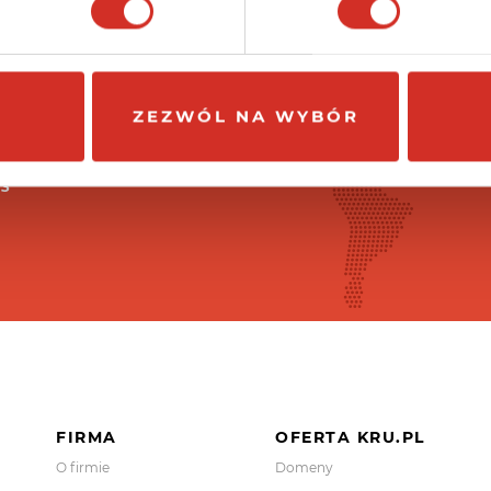
ZEZWÓL NA WYBÓR
33
FIRMA
OFERTA KRU.PL
O firmie
Domeny