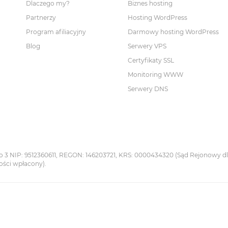
Dlaczego my?
Biznes hosting
Partnerzy
Hosting WordPress
Program afiliacyjny
Darmowy hosting WordPress
Blog
Serwery VPS
Certyfikaty SSL
Monitoring WWW
Serwery DNS
iego 3 NIP: 9512360611, REGON: 146203721, KRS: 0000434320 (Sąd Rejonowy 
ości wpłacony).