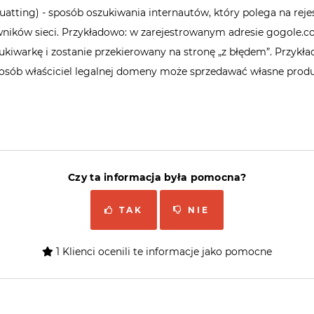
quatting) - sposób oszukiwania internautów, który polega na r
ików sieci. Przykładowo: w zarejestrowanym adresie gogole.com 
kiwarkę i zostanie przekierowany na stronę „z błędem”. Przykł
sób właściciel legalnej domeny może sprzedawać własne produk
Czy ta informacja była pomocna?
TAK
NIE
1 Klienci ocenili te informacje jako pomocne