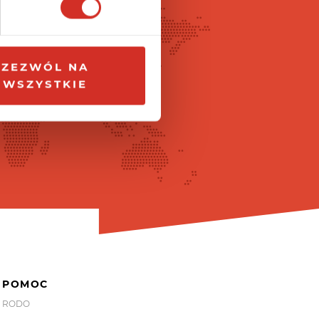
ZEZWÓL NA
WSZYSTKIE
POMOC
RODO