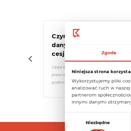
Czym różni się zmiana
danych Abonenta od
Zgoda
cesji domeny?
Cesja domeny polega na przekazaniu
Niniejsza strona korzysta
praw własności domeny innej osobie lub
Wykorzystujemy pliki cook
podmiotowi. Zmiana...
analizować ruch w naszej 
partnerom społecznościo
innymi danymi otrzymanym
Wybór
Niezbędne
zgody