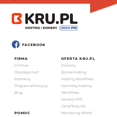
FACEBOOK
FIRMA
OFERTA KRU.PL
O firmie
Domeny
Dlaczego my?
Biznes hosting
Partnerzy
Hosting WordPress
Program afiliacyjny
Darmowy hosting
Blog
WordPress
Serwery VPS
Certyfikaty SSL
POMOC
Monitoring WWW