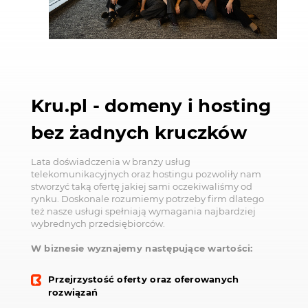
Kru.pl - domeny i hosting
bez żadnych kruczków
Lata doświadczenia w branży usług
telekomunikacyjnych oraz hostingu pozwoliły nam
stworzyć taką ofertę jakiej sami oczekiwaliśmy od
rynku. Doskonale rozumiemy potrzeby firm dlatego
też nasze usługi spełniają wymagania najbardziej
wybrednych przedsiębiorców.
W biznesie wyznajemy następujące wartości:
Przejrzystość oferty oraz oferowanych
rozwiązań