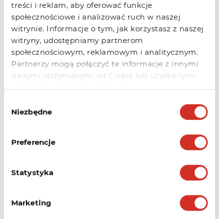
treści i reklam, aby oferować funkcje
społecznościowe i analizować ruch w naszej
witrynie. Informacje o tym, jak korzystasz z naszej
witryny, udostępniamy partnerom
społecznościowym, reklamowym i analitycznym.
Netto
Brutto
Partnerzy mogą połączyć te informacje z innymi
danymi otrzymanymi od Ciebie lub uzyskanymi
Hosting Biznes
podczas korzystania z ich usług.
Cloud
Mikro
Wybór
Niezbędne
zgody
10 GB
pojemności
Preferencje
Cena
100.00 PLN
/ rok
Statystyka
Obsługiwane
domeny / serwisy
Bez limitu
Marketing
WWW