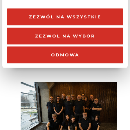
Transfer
Bez limitu
ZEZWÓL NA WSZYSTKIE
Bezpłatny certyfikat
Tak
SSL
ZEZWÓL NA WYBÓR
ZAMÓW
ODMOWA