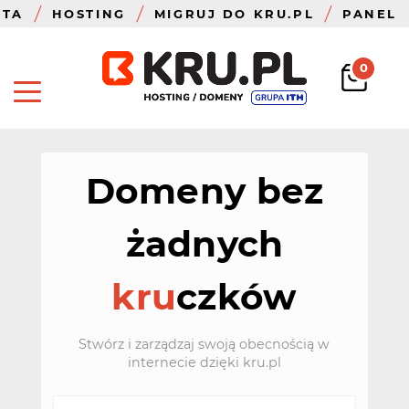
ZTA
HOSTING
MIGRUJ DO KRU.PL
PANEL
0
Domeny bez
żadnych
kru
czków
Stwórz i zarządzaj swoją obecnością w
internecie dzięki kru.pl
t