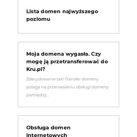
Lista domen najwyższego
poziomu
Moja domena wygasła. Czy
mogę ją przetransferować do
Kru.pl?
Zdecydowanie tak! Transfer domeny
polega na przeniesieniu obsługi domeny
pomiędzy...
Obsługa domen
internetowych