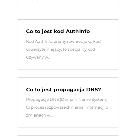
Co to jest kod AuthInfo
Kod AuthInfo, znany również jako kod
uwierzytelniający, to specjalny kod
używany w...
Co to jest propagacja DNS?
Propagacja DNS (Domain Name System)
to proces rozpowszechniania informacji o
zmianach w...