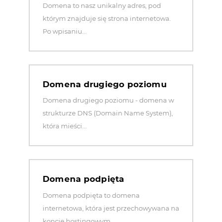
Domena to nasz unikalny adres, pod
którym znajduje się strona internetowa.
Po wpisaniu...
Domena drugiego poziomu
Domena drugiego poziomu - domena w
strukturze DNS (Domain Name System),
która mieści...
Domena podpięta
Domena podpięta to domena
internetowa, która jest przechowywana na
koncie hostingowym....