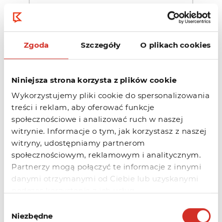
Jak długo trwa rejestracja
domeny?
Po opłaceniu faktury za zamówioną
Zgoda
Szczegóły
O plikach cookies
domenę i zaksięgowaniu wpłaty przez
Kru.pl może...
Niniejsza strona korzysta z plików cookie
Wykorzystujemy pliki cookie do spersonalizowania
treści i reklam, aby oferować funkcje
Jak edytować rekordy DNS
społecznościowe i analizować ruch w naszej
dla mojej domeny?
witrynie. Informacje o tym, jak korzystasz z naszej
witryny, udostępniamy partnerom
W Kru.pl masz możliwość zarządzania
społecznościowym, reklamowym i analitycznym.
Strefami DNS. Możesz również
Partnerzy mogą połączyć te informacje z innymi
samodzielnie utworzyć...
danymi otrzymanymi od Ciebie lub uzyskanymi
podczas korzystania z ich usług.
Wybór
Niezbędne
zgody
Jak odnowić domenę?