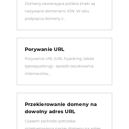
Domeny zawierające polskie znaki są
nazywane domenami IDN. W celu
podpięcia domeny z...
Porywanie URL
Porywanie URL (URL hijacking, także
typosquatting) - sposób oszukiwania
internautów,...
Przekierowanie domeny na
dowolny adres URL
Czasem zachodzi potrzeba
przekierowania naszej domeny na adres