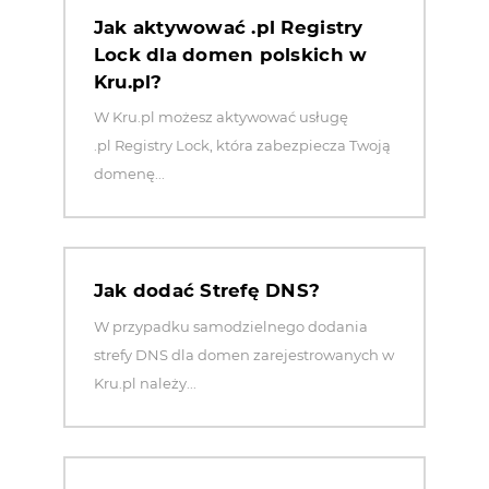
Jak aktywować .pl Registry
Lock dla domen polskich w
Kru.pl?
W Kru.pl możesz aktywować usługę
.pl Registry Lock, która zabezpiecza Twoją
domenę...
Jak dodać Strefę DNS?
W przypadku samodzielnego dodania
strefy DNS dla domen zarejestrowanych w
Kru.pl należy...