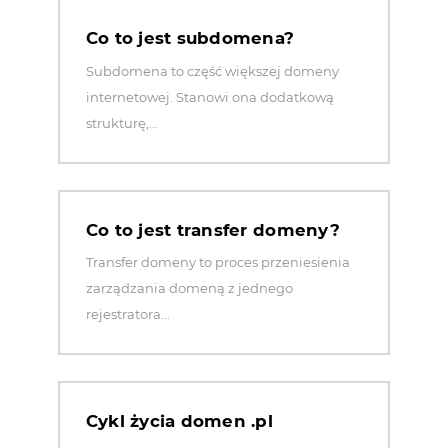
Co to jest subdomena?
Subdomena to część większej domeny
internetowej. Stanowi ona dodatkową
strukturę,...
Co to jest transfer domeny?
Transfer domeny to proces przeniesienia
zarządzania domeną z jednego
rejestratora...
Cykl życia domen .pl