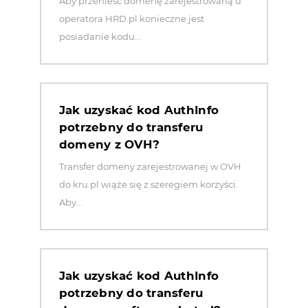
Aby przenieść domenę zarejestrowaną u
operatora HRD.pl konieczne jest
posiadanie kodu...
Jak uzyskać kod AuthInfo
potrzebny do transferu
domeny z OVH?
Transfer domeny zarejestrowanej w OVH
do kru.pl wiąże się z szeregiem korzyści.
Aby...
Jak uzyskać kod AuthInfo
potrzebny do transferu