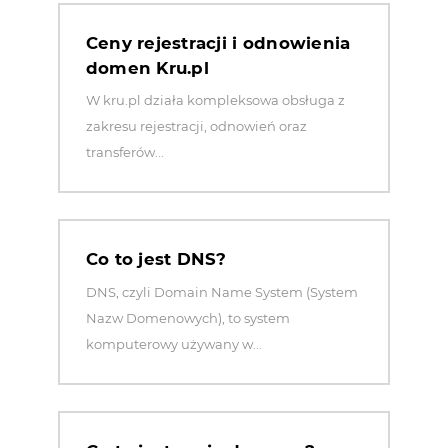
Ceny rejestracji i odnowienia
domen Kru.pl
W kru.pl działa kompleksowa obsługa z
zakresu rejestracji, odnowień oraz
transferów...
Co to jest DNS?
DNS, czyli Domain Name System (System
Nazw Domenowych), to system
komputerowy używany w...