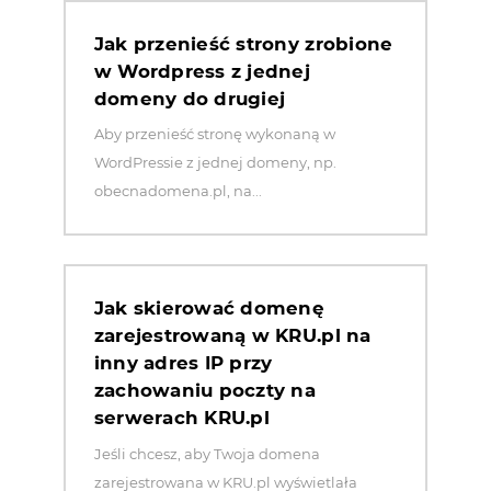
Jak przenieść strony zrobione
w Wordpress z jednej
domeny do drugiej
Aby przenieść stronę wykonaną w
WordPressie z jednej domeny, np.
obecnadomena.pl, na...
Jak skierować domenę
zarejestrowaną w KRU.pl na
inny adres IP przy
zachowaniu poczty na
serwerach KRU.pl
Jeśli chcesz, aby Twoja domena
zarejestrowana w KRU.pl wyświetlała