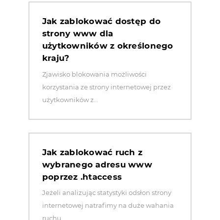
Jak zablokować dostęp do
strony www dla
użytkowników z określonego
kraju?
Zjawisko blokowania możliwości
korzystania ze strony internetowej przez
użytkowników z...
Jak zablokować ruch z
wybranego adresu www
poprzez .htaccess
Jeżeli analizując statystyki odsłon strony
internetowej natrafimy na duże wahania
ruchu...