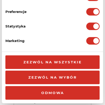
Kru.pl oferuje możliwość przedłużenia
Preferencje
domeny przed jej wygaśnięciem. W
przypadku...
Statystyka
Marketing
Jak ponownie zainicjować
transfer domeny?
W Kru.pl istnieje możliwość
ZEZWÓL NA WSZYSTKIE
samodzielnego ponowienia transferu
domeny. W tym celu...
ZEZWÓL NA WYBÓR
ODMOWA
Jak poprawnie ustawić
rekordy NS dla domen