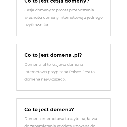
Co to jest cesja domeny?
Cesja domeny to proces przenoszenia
własności domeny internetowej z jednego
użytkownika...
Co to jest domena .pl?
Domena .pl to krajowa domena
internetowa przypisana Polsce. Jest to
domena najwyższego...
Co to jest domena?
Domena internetowa to czytelna, łatwa
do zapamiętania etykieta używana do...