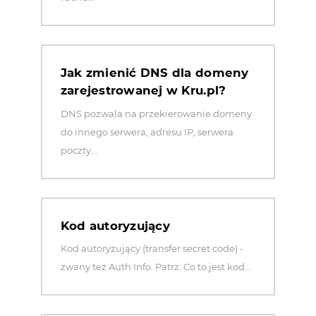
Jak zmienić DNS dla domeny
zarejestrowanej w Kru.pl?
DNS pozwala na przekierowanie domeny
do innego serwera, adresu IP, serwera
poczty...
Kod autoryzujący
Kod autoryzujący (transfer secret code) -
zwany też Auth Info. Patrz: Co to jest kod...