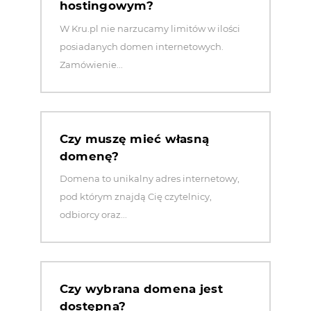
hostingowym?
W Kru.pl nie narzucamy limitów w ilości
posiadanych domen internetowych.
Zamówienie...
Czy muszę mieć własną
domenę?
Domena to unikalny adres internetowy,
pod którym znajdą Cię czytelnicy,
odbiorcy oraz...
Czy wybrana domena jest
dostępna?