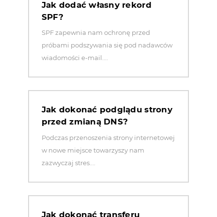
Jak dodać własny rekord
SPF?
SPF zapewnia nam ochronę przed
próbami podszywania się pod nadawców
wiadomości e-mail....
Jak dokonać podglądu strony
przed zmianą DNS?
Podczas przenoszenia strony internetowej
w nowe miejsce towarzyszy nam
zazwyczaj stres....
Jak dokonać transferu