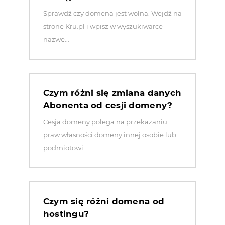
Sprawdź czy domena jest wolna. Wejdź na
stronę Kru.pl i wpisz w wyszukiwarce
nazwę...
Czym różni się zmiana danych
Abonenta od cesji domeny?
Cesja domeny polega na przekazaniu
praw własności domeny innej osobie lub
podmiotowi....
Czym się różni domena od
hostingu?