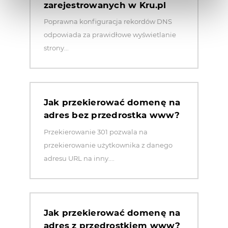
zarejestrowanych w Kru.pl
Poprawna konfiguracja rekordów DNS
odpowiada za prawidłowe wyświetlanie
strony...
Jak przekierować domenę na
adres bez przedrostka www?
Przekierowanie 301 pozwala na
przekierowanie użytkownika z danego
adresu URL na inny....
Jak przekierować domenę na
adres z przedrostkiem www?