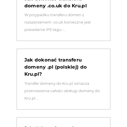
domeny .co.uk do Kru.pl
W przypadku transferu domen z
rozszerzeniem .co.uk konieczne jest
posiadanie IPS tagu -...
Jak dokonać transferu
domeny .pl (polskiej) do
Kru.pl?
Transfer domeny do Kru.pl oznacza
przeniesienie całości obsługi domeny do
Kru.pl....