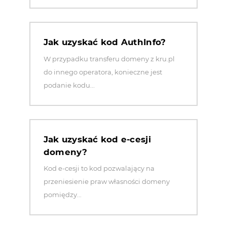
Jak uzyskać kod AuthInfo?
W przypadku transferu domeny z kru.pl
do innego operatora, konieczne jest
podanie kodu...
Jak uzyskać kod e-cesji
domeny?
Kod e-cesji to kod pozwalający na
przeniesienie praw własności domeny
pomiędzy...